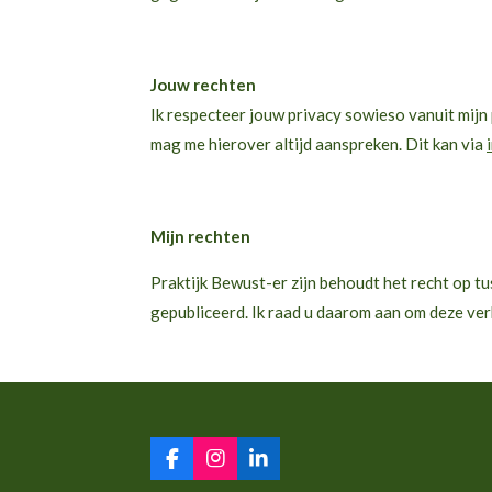
Jouw rechten
Ik respecteer jouw privacy sowieso vanuit mijn p
mag me hierover altijd aanspreken. Dit kan via
Mijn rechten
Praktijk Bewust-er zijn behoudt het recht op tu
gepubliceerd. Ik raad u daarom aan om deze verk
F
I
L
a
n
i