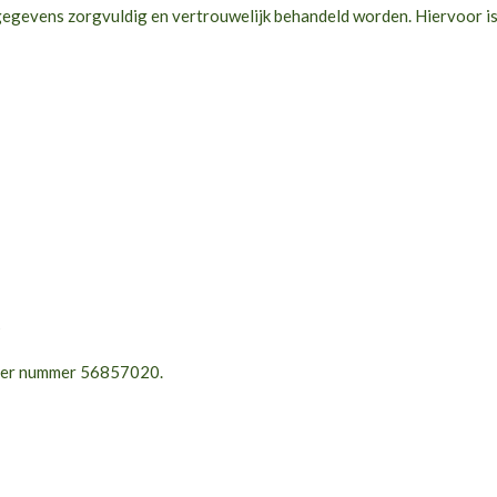
st gegevens zorgvuldig en vertrouwelijk behandeld worden. Hiervoor i
s
nder nummer 56857020.