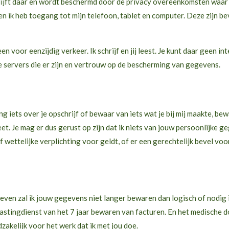
ijft daar en wordt beschermd door de privacy overeenkomsten waar wi
een ik heb toegang tot mijn telefoon, tablet en computer. Deze zijn be
een voor eenzijdig verkeer. Ik schrijf en jij leest. Je kunt daar geen i
te servers die er zijn en vertrouw op de bescherming van gegevens.
ing iets over je opschrijf of bewaar van iets wat je bij mij maakte, be
et. Je mag er dus gerust op zijn dat ik niets van jouw persoonlijke 
wettelijke verplichting voor geldt, of er een gerechtelijk bevel voor
ven zal ik jouw gegevens niet langer bewaren dan logisch of nodig is
lastingdienst van het 7 jaar bewaren van facturen. En het medische do
akelijk voor het werk dat ik met jou doe.