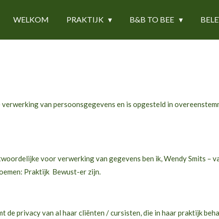
WELKOM
PRAKTIJK
B&B TO BEE
BEL
de verwerking van persoonsgegevens en is opgesteld in overeenst
twoordelijke voor verwerking van gegevens ben ik, Wendy Smits – va
noemen: Praktijk Bewust-er zijn.
t de privacy van al haar cliënten / cursisten, die in haar praktijk 