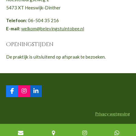
5473 XT Heeswijk-Dinther
Telefoon:
06-504 35 216
E-mail:
welkom@belevingstuintobee.nl
Openingstijden
De praktijk is uitsluitend op afspraak te bezoeken.
F
I
L
a
n
i
c
s
n
e
t
k
Privacy wetgeving
b
a
e
o
g
d
Algemene voorwaarden
o
r
I
k
a
n
© vanaf 2013 tot heden Praktijk Bewust er zijn Coaching en