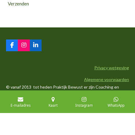
Verzenden
F
I
L
a
n
i
c
s
n
e
t
k
Privacy wetgeving
b
a
e
o
g
d
Algemene voorwaarden
o
r
I
k
a
n
© vanaf 2013 tot heden Praktijk Bewust er zijn Coaching en
m
voetreflexologie, Bed & Breakfast to Bee , Keltische droomtuin
dé Belevingstuin to Bee
E-mailadres
Kaart
Instagram
WhatsApp
Powered by
JouwWeb