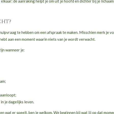
kaar: de aanraking helpt je om uit je hoofd en dichter bij je lichaa
cht?
 hulpvraag te hebben om een afspraak te maken. Misschien merk je vo
e hebt aan een moment waarin niets van je wordt verwacht.
ijn wanneer je:
aam;
 aanloopt;
n je dagelijks leven.
n wat er speelt, ben je welkom. We beginnen bij wat jij op dat mom