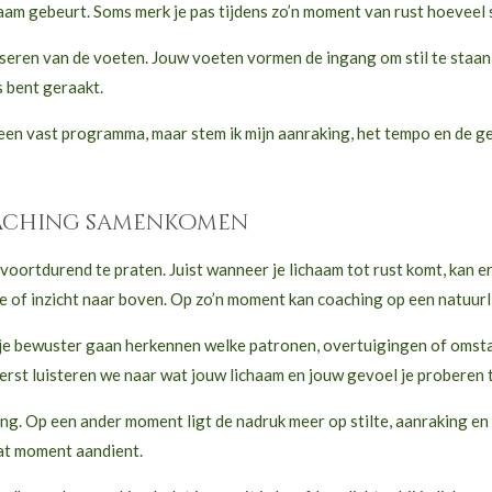
aam gebeurt. Soms merk je pas tijdens zo’n moment van rust hoeveel
ren van de voeten. Jouw voeten vormen de ingang om stil te staan bij 
s bent geraakt.
een vast programma, maar stem ik mijn aanraking, het tempo en de ge
aching samenkomen
voortdurend te praten. Juist wanneer je lichaam tot rust komt, kan e
e of inzicht naar boven. Op zo’n moment kan coaching op een natuurli
un je bewuster gaan herkennen welke patronen, overtuigingen of oms
Eerst luisteren we naar wat jouw lichaam en jouw gevoel je proberen t
g. Op een ander moment ligt de nadruk meer op stilte, aanraking en e
dat moment aandient.